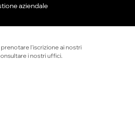
estione aziendale
prenotare l'iscrizione ai nostri
Nome
nsultare i nostri uffici.
Telefono
Oggetto
Messaggio