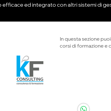
 efficace ed integrato con altri sistemi di g
CONTATTACI
In questa sezione puoi 
corsi di formazione e co